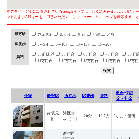
本デモページ上に設置されているGoogleマップは正しく読み込まれない場合があ
ントおよびAPIキーをご用意いただくことで、ページ上にマップを表示するこ
最寄駅
赤坂見附
四ッ谷
新宿
池袋
渋谷
駅徒歩
0～5分
5～10分
10～15分
15～20分
5万円未満
5万円台
6万円台
7万円台
8万円
賃料
11万円台
12万円台
13万円台
14万円台
15万
敷金/保証
外観
最寄駅
所在地
駅徒歩
賃料
金・礼金
赤坂見
港区赤
20分
13.7万
2ヶ月 /-無料
附
坂1丁目
新宿区
歌舞伎
1ヶ月 / -1ヶ