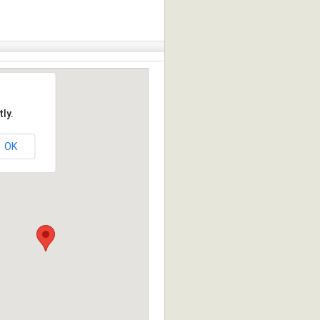
ly.
OK