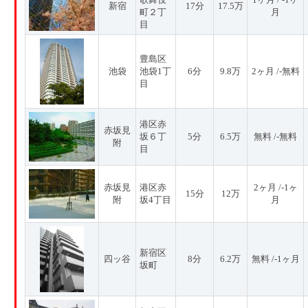
新宿
17分
17.5万
町２丁
月
目
豊島区
池袋
池袋1丁
6分
9.8万
2ヶ月 /-無料
目
港区赤
赤坂見
坂６丁
5分
6.5万
無料 /-無料
附
目
赤坂見
港区赤
2ヶ月 /-1ヶ
15分
12万
附
坂4丁目
月
新宿区
四ッ谷
8分
6.2万
無料 /-1ヶ月
坂町