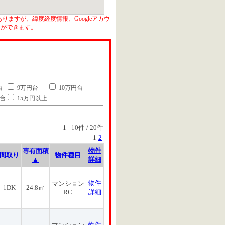
りますが、緯度経度情報、Googleアカウ
とができます。
台
9万円台
10万円台
円台
15万円以上
1
-
10
件 /
20
件
1
2
物件
専有面積
間取り
物件種目
▲
詳細
物件
マンション
1DK
24.8㎡
RC
詳細
物件