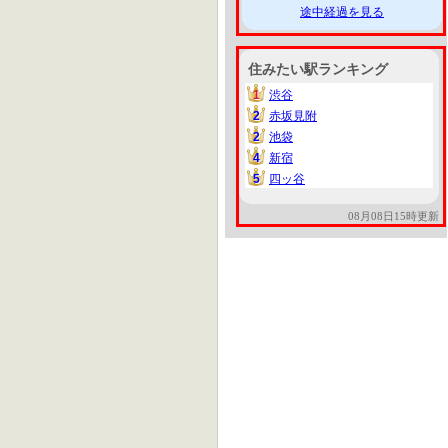
途中経過を見る
住みたい駅ランキング
1
渋谷
1
2
赤坂見附
2
2
池袋
2
4
新宿
4
5
四ッ谷
5
08月08日15時更新