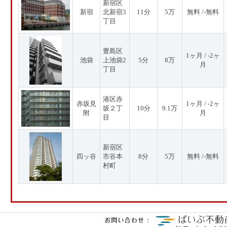
新宿区
新宿
北新宿3
11分
5万
無料 /-無料
丁目
豊島区
1ヶ月 / -2ヶ
池袋
上池袋2
5分
8万
月
丁目
港区赤
赤坂見
1ヶ月 / -2ヶ
坂２丁
10分
9.1万
附
月
目
新宿区
四ッ谷
市谷本
8分
5万
無料 /-無料
村町