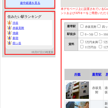
途中経過を見る
本デモページ上に設置されているGoo
ントおよびAPIキーをご用意いた
住みたい駅ランキング
1
渋谷
1
最寄駅
赤坂見附
四ッ
2
赤坂見附
2
2
池袋
2
駅徒歩
0～5分
5～10
4
新宿
4
5万円未満
5
5
四ッ谷
5
賃料
11万円台
12
08月07日15時更新
外観
最寄駅
赤坂見
港
附
坂
新
歌