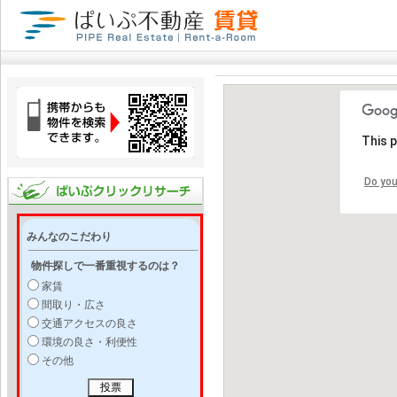
This 
Do you
みんなのこだわり
物件探しで一番重視するのは？
家賃
間取り・広さ
交通アクセスの良さ
環境の良さ・利便性
その他