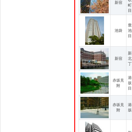
新宿
町
目
豊
池袋
池
目
新
新宿
北
丁
港
赤坂見
坂
附
目
赤坂見
港
附
坂