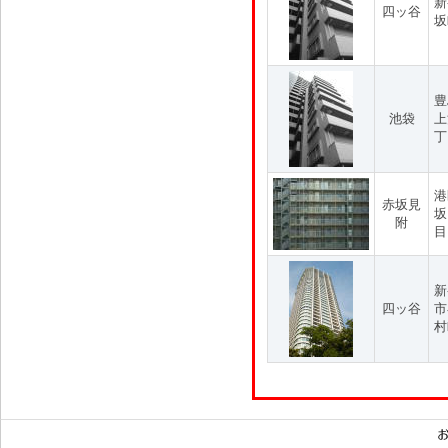
新
四ッ谷
坂
豊
池袋
上
丁
港
赤坂見
坂
附
目
新
四ッ谷
市
村