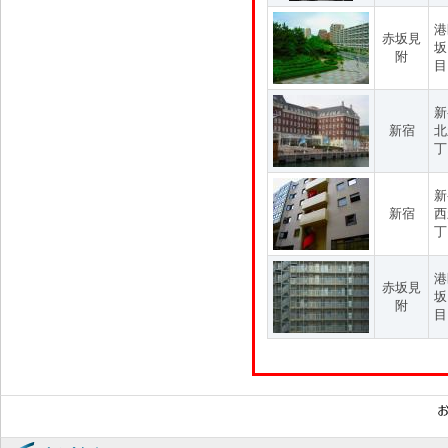
港
赤坂見
坂
附
目
新
新宿
北
丁
新
新宿
西
丁
港
赤坂見
坂
附
目