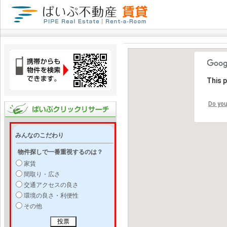
This 
Do you
みんなのこだわり
物件探しで一番重視するのは？
家賃
間取り・広さ
交通アクセスの良さ
環境の良さ・利便性
その他