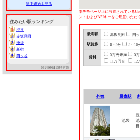
途中経過を見る
本デモページ上に設置されているGoo
ントおよびAPIキーをご用意いた
住みたい駅ランキング
1
渋谷
1
最寄駅
赤坂見附
四ッ
2
赤坂見附
2
2
池袋
2
駅徒歩
0～5分
5～10
4
新宿
4
5万円未満
5
5
四ッ谷
5
賃料
11万円台
12
08月09日15時更新
外観
最寄駅
豊
池袋
池
目