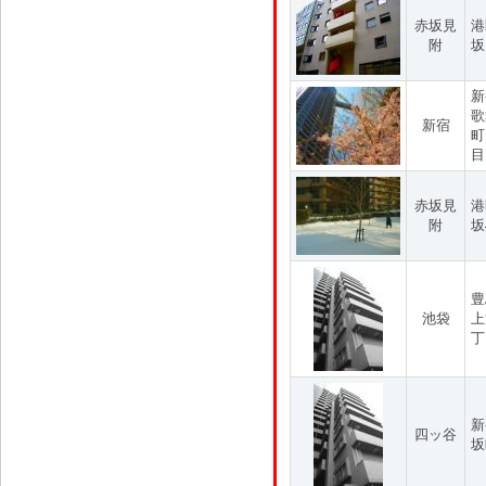
赤坂見
港
附
坂
新
歌
新宿
町
目
赤坂見
港
附
坂
豊
池袋
上
丁
新
四ッ谷
坂