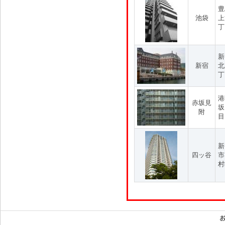
豊
池袋
上
丁
新
新宿
北
丁
港
赤坂見
坂
附
目
新
四ッ谷
市
村