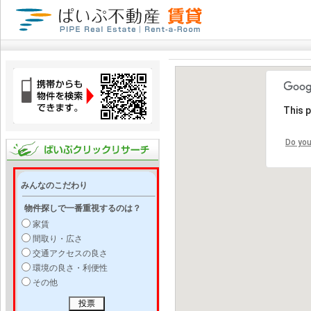
This 
Do you
みんなのこだわり
物件探しで一番重視するのは？
家賃
間取り・広さ
交通アクセスの良さ
環境の良さ・利便性
その他