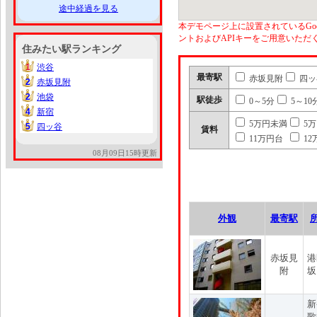
途中経過を見る
本デモページ上に設置されているGoo
ントおよびAPIキーをご用意いた
住みたい駅ランキング
1
渋谷
1
最寄駅
赤坂見附
四ッ
2
赤坂見附
2
2
池袋
2
駅徒歩
0～5分
5～10
4
新宿
4
5万円未満
5
5
四ッ谷
5
賃料
11万円台
12
08月09日15時更新
外観
最寄駅
赤坂見
港
附
坂
新
歌