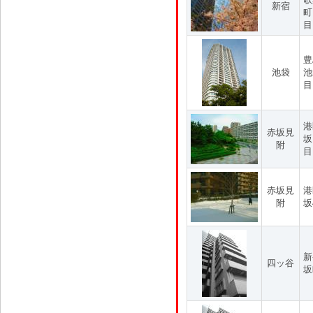
新宿
町
目
豊
池袋
池
目
港
赤坂見
坂
附
目
赤坂見
港
附
坂
新
四ッ谷
坂