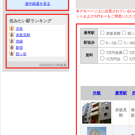
途中経過を見る
本デモページ上に設置されているGoo
ントおよびAPIキーをご用意いた
住みたい駅ランキング
1
渋谷
1
最寄駅
赤坂見附
四ッ
2
赤坂見附
2
2
池袋
2
駅徒歩
0～5分
5～10
4
新宿
4
5万円未満
5
5
四ッ谷
5
賃料
11万円台
12
08月06日15時更新
外観
最寄駅
赤坂見
港
附
坂