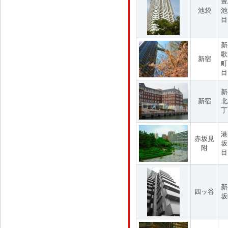
豊
池袋
池
目
新
歌
新宿
町
目
新
新宿
北
丁
港
赤坂見
坂
附
目
新
四ッ谷
坂