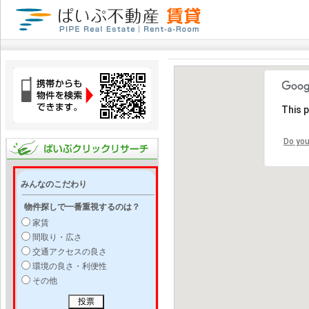
This 
Do you
みんなのこだわり
物件探しで一番重視するのは？
家賃
間取り・広さ
交通アクセスの良さ
環境の良さ・利便性
その他