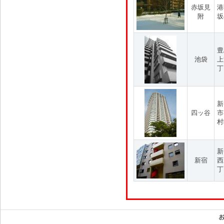
赤坂見
港
附
坂
豊
池袋
上
丁
新
四ッ谷
市
村
新
新宿
西
丁