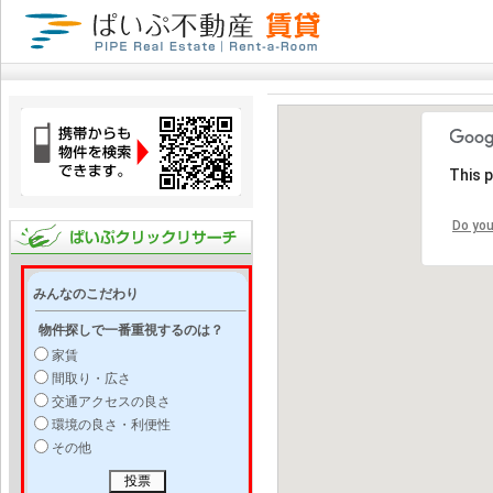
This 
Do you
みんなのこだわり
物件探しで一番重視するのは？
家賃
間取り・広さ
交通アクセスの良さ
環境の良さ・利便性
その他