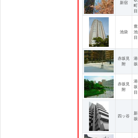
新宿
町
目
豊
池袋
池
目
赤坂見
港
附
坂
港
赤坂見
坂
附
目
新
四ッ谷
坂