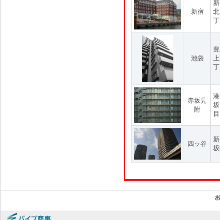
新
新宿
北
丁
豊
池袋
上
丁
港
赤坂見
坂
附
目
新
四ッ谷
坂