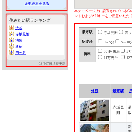
途中経過を見る
本デモページ上に設置されているGoo
ントおよびAPIキーをご用意いた
住みたい駅ランキング
1
渋谷
1
最寄駅
赤坂見附
四ッ
2
赤坂見附
2
2
池袋
2
駅徒歩
0～5分
5～10
4
新宿
4
5万円未満
5
5
四ッ谷
5
賃料
11万円台
12
08月07日15時更新
外観
最寄駅
赤坂見
港
附
坂
新
歌