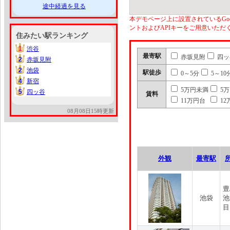
途中経過を見る
本デモページ上に設置されているGoo
ントおよびAPIキーをご用意いた
住みたい駅ランキング
1
渋谷
1
最寄駅
赤坂見附
四ッ
2
赤坂見附
2
2
池袋
2
駅徒歩
0～5分
5～10
4
新宿
4
5万円未満
5
5
四ッ谷
5
賃料
11万円台
12
08月08日15時更新
外観
最寄駅
豊
池袋
池
目