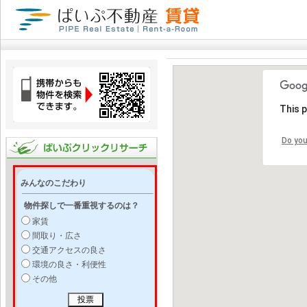
This 
Do you
みんなのこだわり
物件探しで一番重視するのは？
家賃
間取り・広さ
交通アクセスの良さ
環境の良さ・利便性
その他