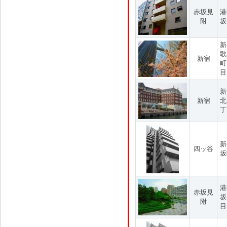
赤坂見
港
附
坂
新
歌
新宿
町
目
新
新宿
北
丁
新
四ッ谷
坂
港
赤坂見
坂
附
目