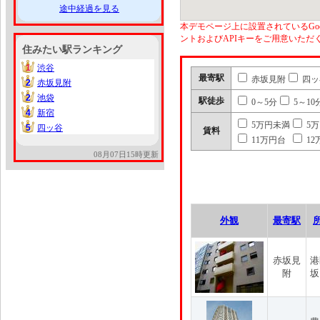
途中経過を見る
本デモページ上に設置されているGoo
ントおよびAPIキーをご用意いた
住みたい駅ランキング
1
渋谷
1
最寄駅
赤坂見附
四ッ
2
赤坂見附
2
2
池袋
2
駅徒歩
0～5分
5～10
4
新宿
4
5万円未満
5
5
四ッ谷
5
賃料
11万円台
12
08月07日15時更新
外観
最寄駅
赤坂見
港
附
坂