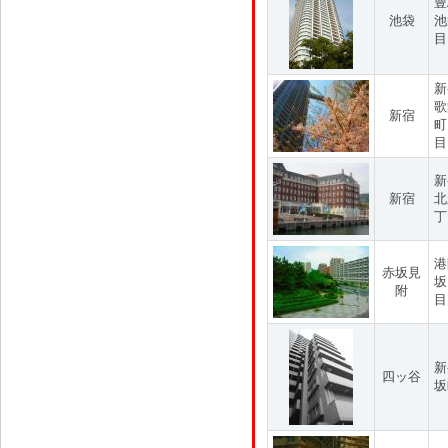
豊
池袋
池
目
新
歌
新宿
町
目
新
新宿
北
丁
港
赤坂見
坂
附
目
新
四ッ谷
坂