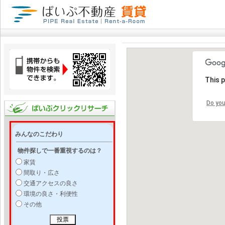
This 
Do you
みんなのこだわり
物件探しで一番重視するのは？
家賃
間取り・広さ
交通アクセスの良さ
環境の良さ・利便性
その他