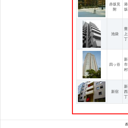
赤坂見
港
附
坂
豊
池袋
上
丁
新
四ッ谷
市
村
新
新宿
西
丁