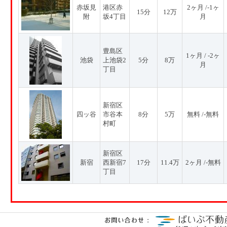
赤坂見
港区赤
2ヶ月 /-1ヶ
15分
12万
附
坂4丁目
月
豊島区
1ヶ月 / -2ヶ
池袋
上池袋2
5分
8万
月
丁目
新宿区
四ッ谷
市谷本
8分
5万
無料 /-無料
村町
新宿区
新宿
西新宿7
17分
11.4万
2ヶ月 /-無料
丁目