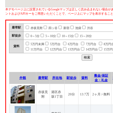
本デモページ上に設置されているGoogleマップは正しく読み込まれない場合があ
ントおよびAPIキーをご用意いただくことで、ページ上にマップを表示するこ
最寄駅
赤坂見附
四ッ谷
新宿
池袋
渋谷
駅徒歩
0～5分
5～10分
10～15分
15～20分
5万円未満
5万円台
6万円台
7万円台
8万円
賃料
11万円台
12万円台
13万円台
14万円台
15万
敷金/保証
外観
最寄駅
所在地
駅徒歩
賃料
金・礼金
赤坂見
港区赤
20分
13.7万
2ヶ月 /-無料
附
坂1丁目