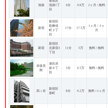
豊島区
池袋
池袋1丁
6分
9.8万
2ヶ月 /-無料
目
新宿区
歌舞伎
1ヶ月 / -1ヶ
新宿
17分
17.5万
町２丁
月
目
新宿区
新宿
北新宿3
11分
5万
無料 /-無料
丁目
港区赤
赤坂見
坂６丁
5分
6.5万
無料 /-無料
附
目
新宿区
四ッ谷
8分
6.2万
無料 /-1ヶ月
坂町