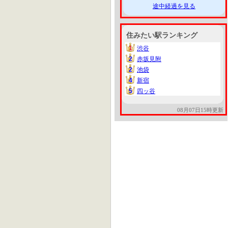
途中経過を見る
住みたい駅ランキング
1
渋谷
1
2
赤坂見附
2
2
池袋
2
4
新宿
4
5
四ッ谷
5
08月07日15時更新