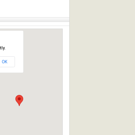
ly.
OK