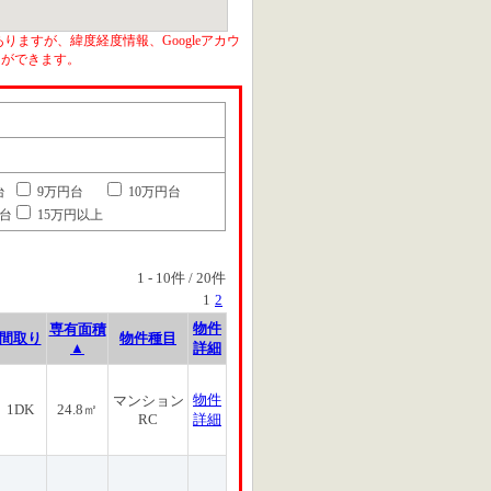
りますが、緯度経度情報、Googleアカウ
とができます。
台
9万円台
10万円台
円台
15万円以上
1
-
10
件 /
20
件
1
2
物件
専有面積
間取り
物件種目
▲
詳細
物件
マンション
1DK
24.8㎡
RC
詳細