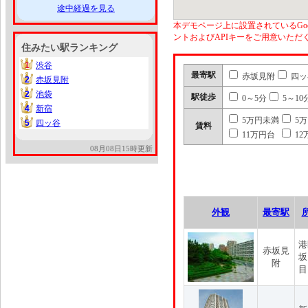
途中経過を見る
本デモページ上に設置されているGoo
ントおよびAPIキーをご用意いた
住みたい駅ランキング
1
渋谷
1
最寄駅
赤坂見附
四ッ
2
赤坂見附
2
2
池袋
2
駅徒歩
0～5分
5～10
4
新宿
4
5万円未満
5
5
四ッ谷
5
賃料
11万円台
12
08月08日15時更新
外観
最寄駅
港
赤坂見
坂
附
目