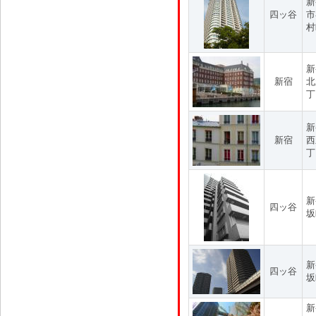
新
四ッ谷
市
村
新
新宿
北
丁
新
新宿
西
丁
新
四ッ谷
坂
新
四ッ谷
坂
新