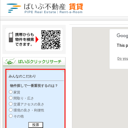
This 
Do you
みんなのこだわり
物件探しで一番重視するのは？
家賃
間取り・広さ
交通アクセスの良さ
環境の良さ・利便性
その他