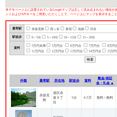
本デモページ上に設置されているGoogleマップは正しく読み込まれない場合があ
ントおよびAPIキーをご用意いただくことで、ページ上にマップを表示するこ
最寄駅
赤坂見附
四ッ谷
新宿
池袋
渋谷
駅徒歩
0～5分
5～10分
10～15分
15～20分
5万円未満
5万円台
6万円台
7万円台
8万円
賃料
11万円台
12万円台
13万円台
14万円台
15万
敷金/保証
外観
最寄駅
所在地
駅徒歩
賃料
金・礼金 ▲
港区赤
赤坂見
坂６丁
5分
6.5万
無料 /-無料
附
目