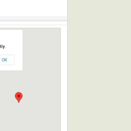
ly.
OK