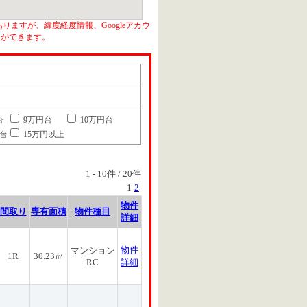
りますが、緯度経度情報、Googleアカウ
とができます。
台
9万円台
10万円台
円台
15万円以上
1
-
10
件 /
20
件
1
2
物件
間取り
専有面積
物件種目
詳細
物件
マンション
1R
30.23㎡
RC
詳細