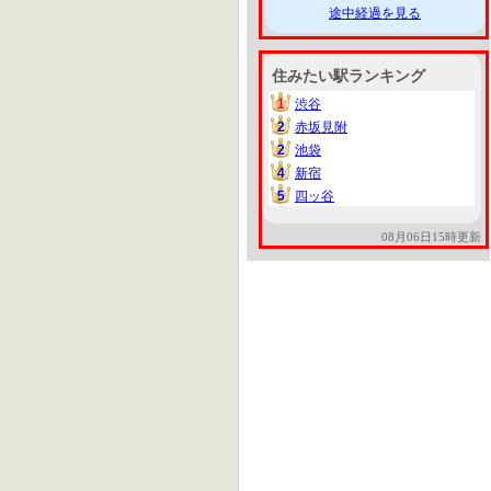
途中経過を見る
住みたい駅ランキング
1
渋谷
1
2
赤坂見附
2
2
池袋
2
4
新宿
4
5
四ッ谷
5
08月06日15時更新