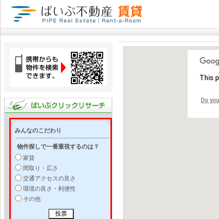
This 
Do you
みんなのこだわり
物件探しで一番重視するのは？
家賃
間取り・広さ
交通アクセスの良さ
環境の良さ・利便性
その他