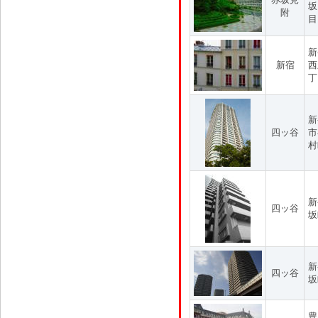
坂
附
目
新
新宿
西
丁
新
四ッ谷
市
村
新
四ッ谷
坂
新
四ッ谷
坂
豊