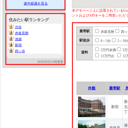
途中経過を見る
本デモページ上に設置されているGoo
ントおよびAPIキーをご用意いた
住みたい駅ランキング
1
渋谷
1
最寄駅
赤坂見附
四ッ
2
赤坂見附
2
2
池袋
2
駅徒歩
0～5分
5～10
4
新宿
4
5万円未満
5
5
四ッ谷
5
賃料
11万円台
12
08月08日15時更新
外観
最寄駅
新
新宿
北
丁
港
赤坂見