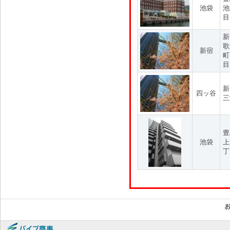
池袋
池
目
新
歌
新宿
町
目
新
四ッ谷
三
豊
池袋
上
丁