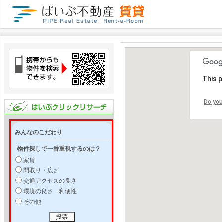
This 
Do you
みんなのこだわり
物件探しで一番重視するのは？
家賃
間取り・広さ
交通アクセスの良さ
環境の良さ・利便性
その他