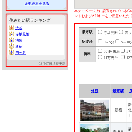
途中経過を見る
本デモページ上に設置されているGoo
ントおよびAPIキーをご用意いた
住みたい駅ランキング
1
渋谷
1
最寄駅
赤坂見附
四ッ
2
赤坂見附
2
2
池袋
2
駅徒歩
0～5分
5～10
4
新宿
4
5万円未満
5
5
四ッ谷
5
賃料
11万円台
12
08月07日15時更新
外観
最寄駅
新
新宿
北
丁
港
赤坂見