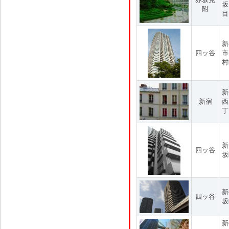
坂
附
目
新
四ッ谷
市
村
新
新宿
西
丁
新
四ッ谷
坂
新
四ッ谷
坂
新