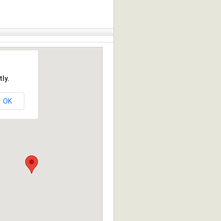
ly.
OK