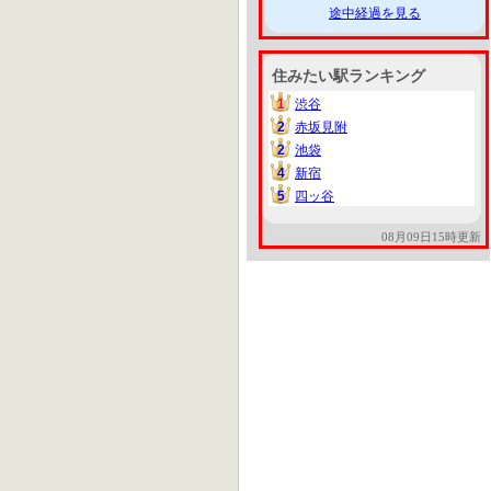
途中経過を見る
住みたい駅ランキング
1
渋谷
1
2
赤坂見附
2
2
池袋
2
4
新宿
4
5
四ッ谷
5
08月09日15時更新