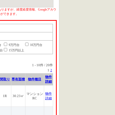
りますが、緯度経度情報、Googleアカウ
とができます。
台
9万円台
10万円台
円台
15万円以上
1
-
10
件 /
20
件
1
2
物件
間取り
専有面積
物件種目
詳細
物件
マンション
1R
30.23㎡
RC
詳細