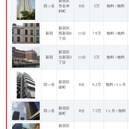
新宿区
四ッ谷
市谷本
8分
5万
無料 /-無料
村町
新宿区
新宿
西新宿6
11分
7.9万
無料 /-無料
丁目
新宿区
新宿
北新宿3
11分
5万
無料 /-無料
丁目
新宿区
四ッ谷
8分
6.2万
無料 /-1ヶ月
坂町
新宿区
四ッ谷
8分
7.3万
1ヶ月 /-無料
坂町
新宿区