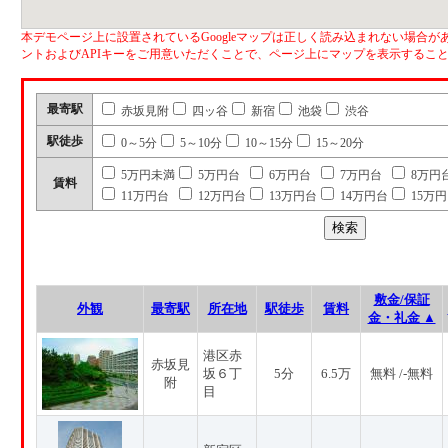
本デモページ上に設置されているGoogleマップは正しく読み込まれない場合があ
ントおよびAPIキーをご用意いただくことで、ページ上にマップを表示するこ
最寄駅
赤坂見附
四ッ谷
新宿
池袋
渋谷
駅徒歩
0～5分
5～10分
10～15分
15～20分
5万円未満
5万円台
6万円台
7万円台
8万円
賃料
11万円台
12万円台
13万円台
14万円台
15万
敷金/保証
外観
最寄駅
所在地
駅徒歩
賃料
金・礼金 ▲
港区赤
赤坂見
坂６丁
5分
6.5万
無料 /-無料
附
目