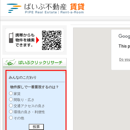
This 
Do you
みんなのこだわり
物件探しで一番重視するのは？
家賃
間取り・広さ
交通アクセスの良さ
環境の良さ・利便性
その他