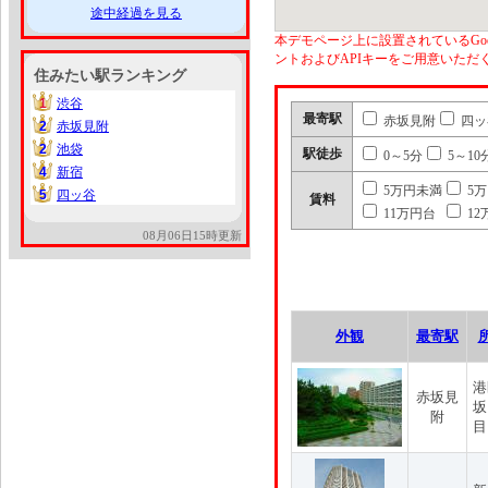
途中経過を見る
本デモページ上に設置されているGoo
ントおよびAPIキーをご用意いた
住みたい駅ランキング
1
渋谷
1
最寄駅
赤坂見附
四ッ
2
赤坂見附
2
2
池袋
2
駅徒歩
0～5分
5～10
4
新宿
4
5万円未満
5
5
四ッ谷
5
賃料
11万円台
12
08月06日15時更新
外観
最寄駅
港
赤坂見
坂
附
目