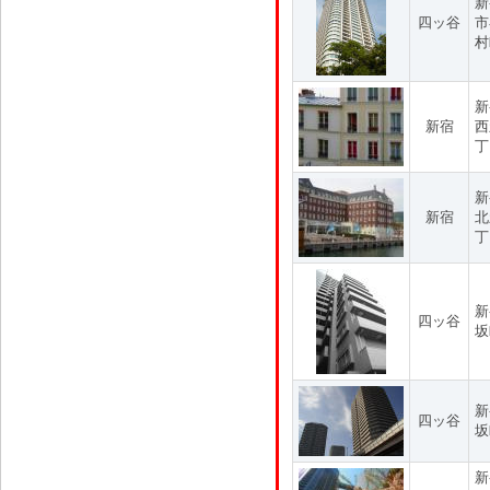
新
四ッ谷
市
村
新
新宿
西
丁
新
新宿
北
丁
新
四ッ谷
坂
新
四ッ谷
坂
新