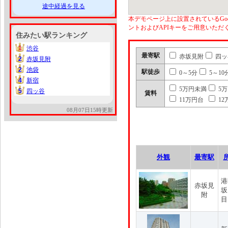
途中経過を見る
本デモページ上に設置されているGoo
ントおよびAPIキーをご用意いた
住みたい駅ランキング
1
渋谷
1
最寄駅
赤坂見附
四ッ
2
赤坂見附
2
2
池袋
2
駅徒歩
0～5分
5～10
4
新宿
4
5万円未満
5
5
四ッ谷
5
賃料
11万円台
12
08月07日15時更新
外観
最寄駅
港
赤坂見
坂
附
目