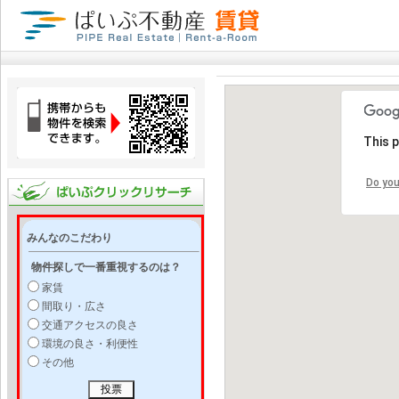
This 
Do you
みんなのこだわり
物件探しで一番重視するのは？
家賃
間取り・広さ
交通アクセスの良さ
環境の良さ・利便性
その他