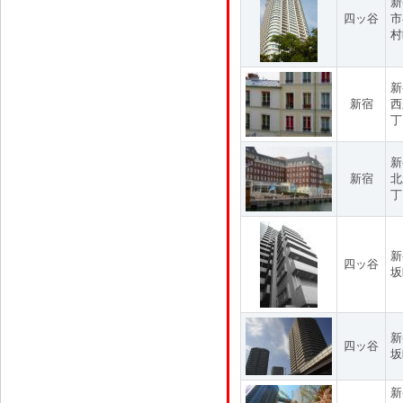
新
四ッ谷
市
村
新
新宿
西
丁
新
新宿
北
丁
新
四ッ谷
坂
新
四ッ谷
坂
新