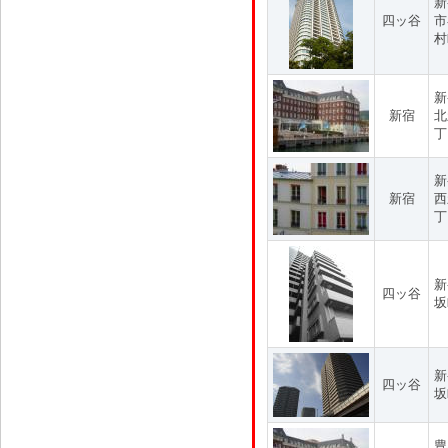
新
四ッ谷
市
村
新
新宿
北
丁
新
新宿
西
丁
新
四ッ谷
坂
新
四ッ谷
坂
豊