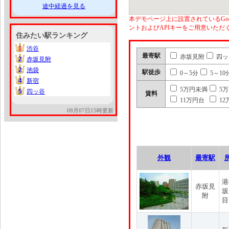
途中経過を見る
本デモページ上に設置されているGoo
ントおよびAPIキーをご用意いた
住みたい駅ランキング
1
渋谷
1
最寄駅
赤坂見附
四ッ
2
赤坂見附
2
2
池袋
2
駅徒歩
0～5分
5～10
4
新宿
4
5万円未満
5
5
四ッ谷
5
賃料
11万円台
12
08月07日15時更新
外観
最寄駅
港
赤坂見
坂
附
目