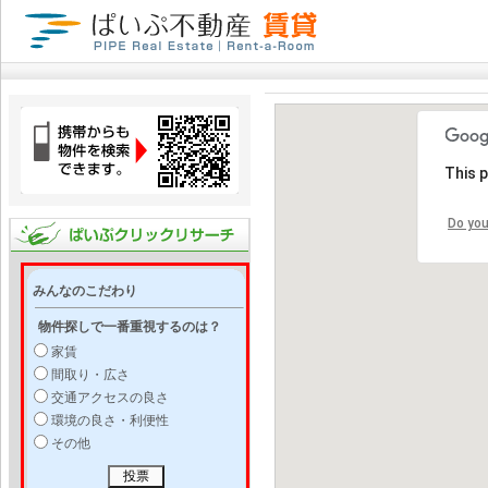
This 
Do you
みんなのこだわり
物件探しで一番重視するのは？
家賃
間取り・広さ
交通アクセスの良さ
環境の良さ・利便性
その他