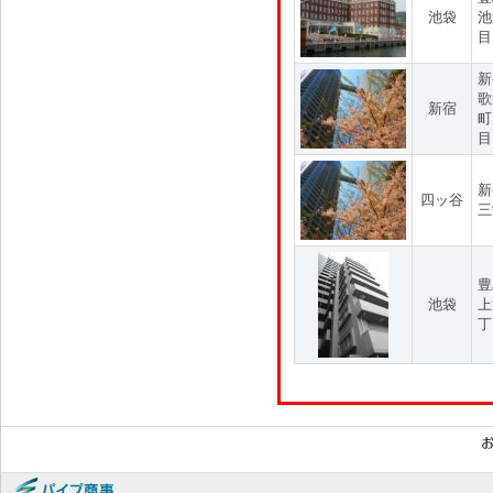
池袋
池
目
新
歌
新宿
町
目
新
四ッ谷
三
豊
池袋
上
丁