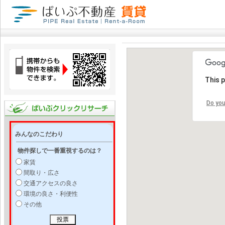
This 
Do you
みんなのこだわり
物件探しで一番重視するのは？
家賃
間取り・広さ
交通アクセスの良さ
環境の良さ・利便性
その他