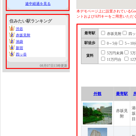
途中経過を見る
本デモページ上に設置されているGoo
ントおよびAPIキーをご用意いた
住みたい駅ランキング
1
渋谷
1
最寄駅
赤坂見附
四ッ
2
赤坂見附
2
2
池袋
2
駅徒歩
0～5分
5～10
4
新宿
4
5万円未満
5
5
四ッ谷
5
賃料
11万円台
12
08月07日15時更新
外観
最寄駅
港
赤坂見
坂
附
目