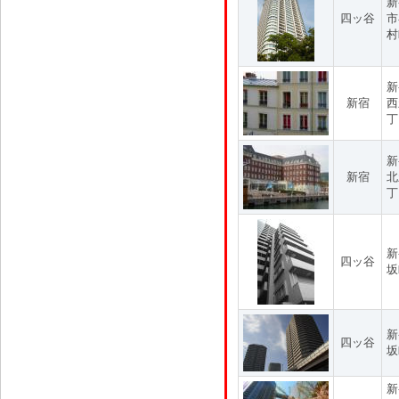
新
四ッ谷
市
村
新
新宿
西
丁
新
新宿
北
丁
新
四ッ谷
坂
新
四ッ谷
坂
新