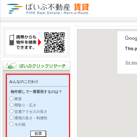
This 
Do you
みんなのこだわり
物件探しで一番重視するのは？
家賃
間取り・広さ
交通アクセスの良さ
環境の良さ・利便性
その他