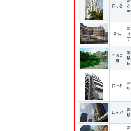
新
四ッ谷
市
村
新
新宿
北
丁
港
赤坂見
坂
附
目
新
四ッ谷
坂
新
四ッ谷
坂
新