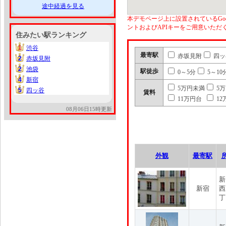
途中経過を見る
本デモページ上に設置されているGoo
ントおよびAPIキーをご用意いた
住みたい駅ランキング
1
渋谷
1
最寄駅
赤坂見附
四ッ
2
赤坂見附
2
2
池袋
2
駅徒歩
0～5分
5～10
4
新宿
4
5万円未満
5
5
四ッ谷
5
賃料
11万円台
12
08月06日15時更新
外観
最寄駅
新
新宿
西
丁