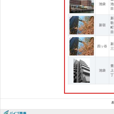
池袋
池
目
新
歌
新宿
町
目
新
四ッ谷
三
豊
池袋
上
丁