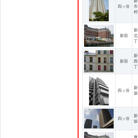
新
四ッ谷
市
村
新
新宿
北
丁
新
新宿
西
丁
新
四ッ谷
坂
新
四ッ谷
坂
豊