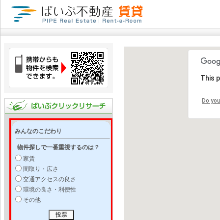
This 
Do you
みんなのこだわり
物件探しで一番重視するのは？
家賃
間取り・広さ
交通アクセスの良さ
環境の良さ・利便性
その他