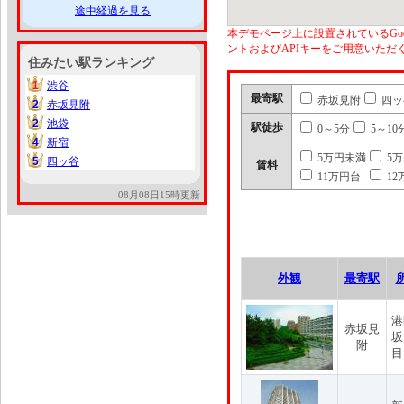
途中経過を見る
本デモページ上に設置されているGoo
ントおよびAPIキーをご用意いた
住みたい駅ランキング
1
渋谷
1
最寄駅
赤坂見附
四ッ
2
赤坂見附
2
2
池袋
2
駅徒歩
0～5分
5～10
4
新宿
4
5万円未満
5
5
四ッ谷
5
賃料
11万円台
12
08月08日15時更新
外観
最寄駅
港
赤坂見
坂
附
目