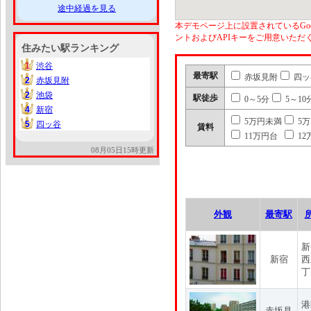
途中経過を見る
本デモページ上に設置されているGoo
ントおよびAPIキーをご用意いた
住みたい駅ランキング
1
渋谷
1
最寄駅
赤坂見附
四ッ
2
赤坂見附
2
2
池袋
2
駅徒歩
0～5分
5～10
4
新宿
4
5万円未満
5
5
四ッ谷
5
賃料
11万円台
12
08月05日15時更新
外観
最寄駅
新
新宿
西
丁
港
赤坂見