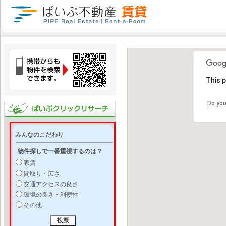
This 
Do you
みんなのこだわり
物件探しで一番重視するのは？
家賃
間取り・広さ
交通アクセスの良さ
環境の良さ・利便性
その他