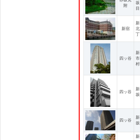
坂
附
目
新
新宿
北
丁
新
四ッ谷
市
村
新
四ッ谷
坂
新
四ッ谷
坂
新