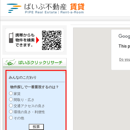
This 
Do you
みんなのこだわり
物件探しで一番重視するのは？
家賃
間取り・広さ
交通アクセスの良さ
環境の良さ・利便性
その他