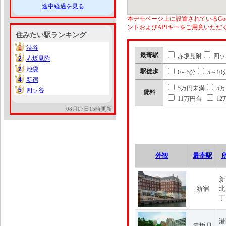
途中経過を見る
本デモページ上に設置されているGoo
ントおよびAPIキーをご用意いた
住みたい駅ランキング
1
渋谷
1
最寄駅
赤坂見附
四ッ
2
赤坂見附
2
2
池袋
2
駅徒歩
0～5分
5～10
4
新宿
4
5万円未満
5
5
四ッ谷
5
賃料
11万円台
12
08月07日15時更新
外観
最寄駅
新
新宿
北
丁
港
赤坂見