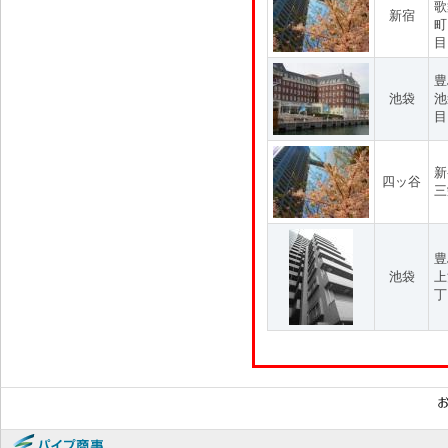
歌
新宿
町
目
豊
池袋
池
目
新
四ッ谷
三
豊
池袋
上
丁