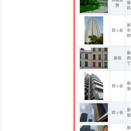
坂
附
目
新
四ッ谷
市
村
新
新宿
西
丁
新
四ッ谷
坂
新
四ッ谷
坂
新