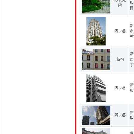
坂
附
目
新
四ッ谷
市
村
新
新宿
西
丁
新
四ッ谷
坂
新
四ッ谷
坂
豊