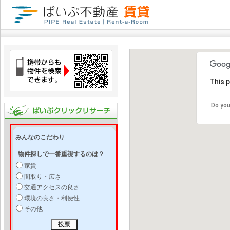
This 
Do you
みんなのこだわり
物件探しで一番重視するのは？
家賃
間取り・広さ
交通アクセスの良さ
環境の良さ・利便性
その他