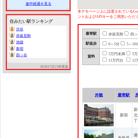
途中経過を見る
本デモページ上に設置されているGoo
ントおよびAPIキーをご用意いた
住みたい駅ランキング
1
渋谷
1
最寄駅
赤坂見附
四ッ
2
赤坂見附
2
2
池袋
2
駅徒歩
0～5分
5～10
4
新宿
4
5万円未満
5
5
四ッ谷
5
賃料
11万円台
12
08月07日15時更新
外観
最寄駅
新
新宿
北
丁
港
赤坂見