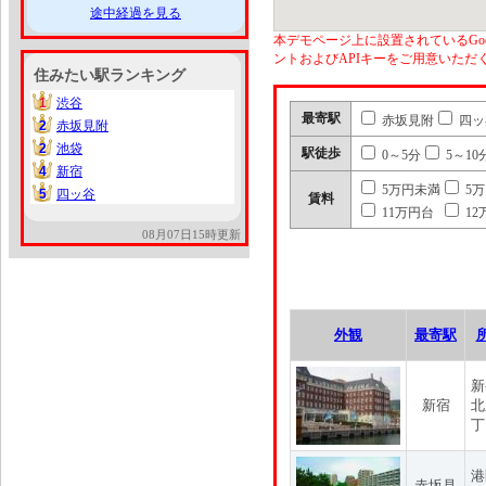
途中経過を見る
本デモページ上に設置されているGoo
ントおよびAPIキーをご用意いた
住みたい駅ランキング
1
渋谷
1
最寄駅
赤坂見附
四ッ
2
赤坂見附
2
2
池袋
2
駅徒歩
0～5分
5～10
4
新宿
4
5万円未満
5
5
四ッ谷
5
賃料
11万円台
12
08月07日15時更新
外観
最寄駅
新
新宿
北
丁
港
赤坂見