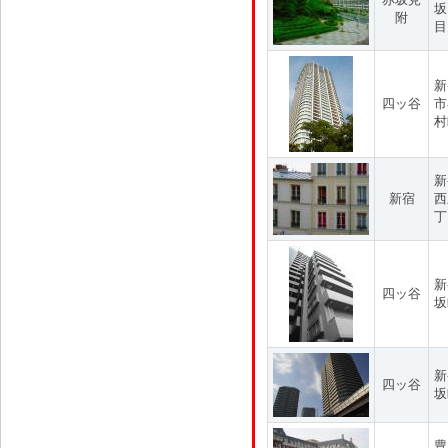
坂
附
目
新
四ッ谷
市
村
新
新宿
西
丁
新
四ッ谷
坂
新
四ッ谷
坂
豊