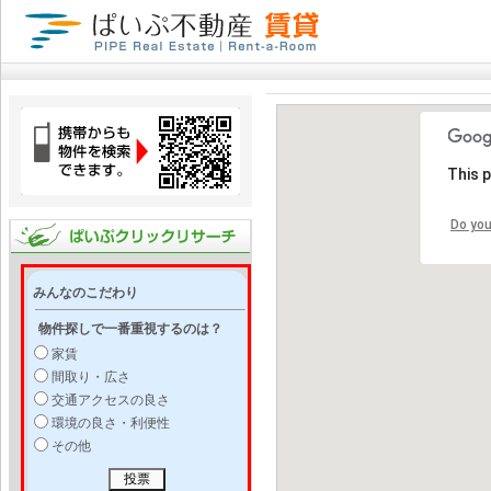
This 
Do you
みんなのこだわり
物件探しで一番重視するのは？
家賃
間取り・広さ
交通アクセスの良さ
環境の良さ・利便性
その他