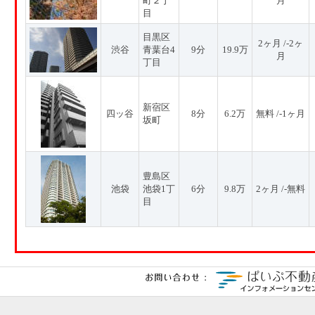
町２丁
月
目
目黒区
2ヶ月 /-2ヶ
渋谷
青葉台4
9分
19.9万
月
丁目
新宿区
四ッ谷
8分
6.2万
無料 /-1ヶ月
坂町
豊島区
池袋
池袋1丁
6分
9.8万
2ヶ月 /-無料
目