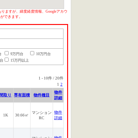
りますが、緯度経度情報、Googleアカウ
とができます。
台
9万円台
10万円台
円台
15万円以上
1
-
10
件 /
20
件
1
2
物件
間取り
専有面積
物件種目
詳細
物件
マンション
1K
30.66㎡
RC
詳細
物件