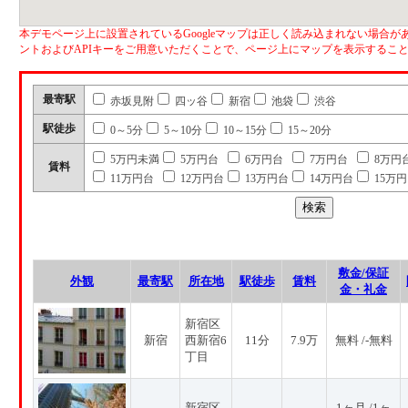
本デモページ上に設置されているGoogleマップは正しく読み込まれない場合があ
ントおよびAPIキーをご用意いただくことで、ページ上にマップを表示するこ
最寄駅
赤坂見附
四ッ谷
新宿
池袋
渋谷
駅徒歩
0～5分
5～10分
10～15分
15～20分
5万円未満
5万円台
6万円台
7万円台
8万円
賃料
11万円台
12万円台
13万円台
14万円台
15万
敷金/保証
外観
最寄駅
所在地
駅徒歩
賃料
金・礼金
新宿区
新宿
西新宿6
11分
7.9万
無料 /-無料
丁目
新宿区
1ヶ月 /1ヶ