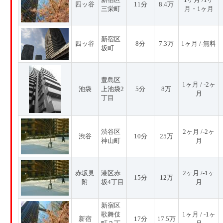
四ッ谷
11分
8.4万
三栄町
月・1ヶ月
新宿区
四ッ谷
8分
7.3万
1ヶ月 /-無料
坂町
豊島区
1ヶ月 / -2ヶ
池袋
上池袋2
5分
8万
月
丁目
渋谷区
2ヶ月 /-2ヶ
渋谷
10分
25万
神山町
月
赤坂見
港区赤
2ヶ月 /-1ヶ
15分
12万
附
坂4丁目
月
新宿区
歌舞伎
1ヶ月 / -1ヶ
新宿
17分
17.5万