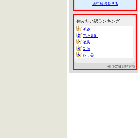
途中経過を見る
住みたい駅ランキング
1
渋谷
1
2
赤坂見附
2
2
池袋
2
4
新宿
4
5
四ッ谷
5
08月07日15時更新