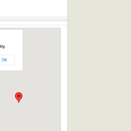
ly.
OK