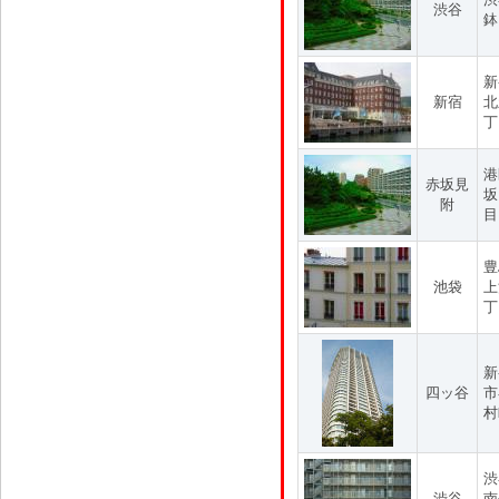
渋谷
鉢
新
新宿
北
丁
港
赤坂見
坂
附
目
豊
池袋
上
丁
新
四ッ谷
市
村
渋
渋谷
南