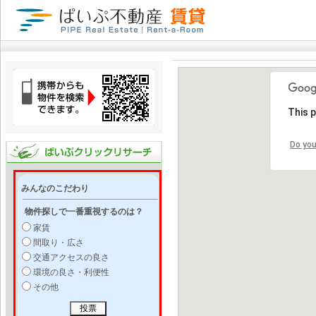
This 
Do you
みんなのこだわり
物件探しで一番重視するのは？
家賃
間取り・広さ
交通アクセスの良さ
環境の良さ・利便性
その他