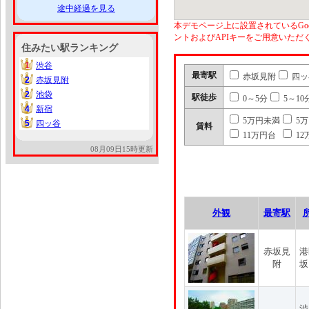
途中経過を見る
本デモページ上に設置されているGoo
ントおよびAPIキーをご用意いた
住みたい駅ランキング
1
渋谷
1
最寄駅
赤坂見附
四ッ
2
赤坂見附
2
2
池袋
2
駅徒歩
0～5分
5～10
4
新宿
4
5万円未満
5
5
四ッ谷
5
賃料
11万円台
12
08月09日15時更新
外観
最寄駅
赤坂見
港
附
坂
渋