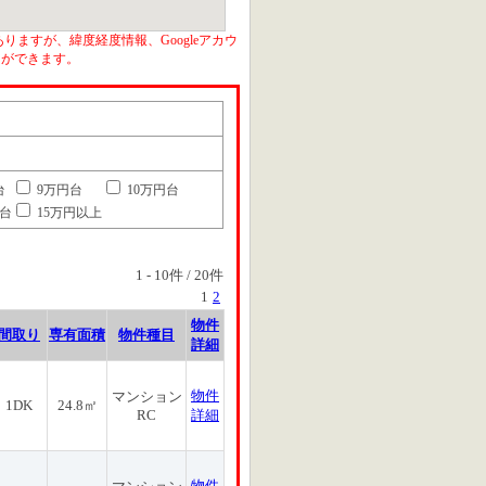
りますが、緯度経度情報、Googleアカウ
とができます。
台
9万円台
10万円台
円台
15万円以上
1
-
10
件 /
20
件
1
2
物件
間取り
専有面積
物件種目
詳細
物件
マンション
1DK
24.8㎡
RC
詳細
物件