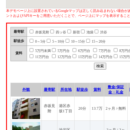
本デモページ上に設置されているGoogleマップは正しく読み込まれない場合があ
ントおよびAPIキーをご用意いただくことで、ページ上にマップを表示するこ
最寄駅
赤坂見附
四ッ谷
新宿
池袋
渋谷
駅徒歩
0～5分
5～10分
10～15分
15～20分
5万円未満
5万円台
6万円台
7万円台
8万円
賃料
11万円台
12万円台
13万円台
14万円台
15万
敷金/保証
外観
最寄駅
所在地
駅徒歩
賃料
金・礼金
赤坂見
港区赤
20分
13.7万
2ヶ月 /-無料
附
坂1丁目
渋谷区
2ヶ月 /-2ヶ