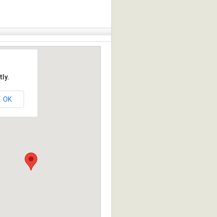
ly.
OK