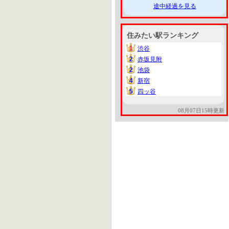
途中経過を見る
住みたい駅ランキング
1
渋谷
1
2
赤坂見附
2
2
池袋
2
4
新宿
4
5
四ッ谷
5
08月07日15時更新