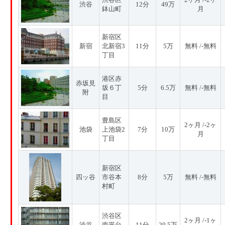
渋谷
12分
49万
鉢山町
月
新宿区
新宿
北新宿3
11分
5万
無料 /-無料
丁目
港区赤
赤坂見
坂６丁
5分
6.5万
無料 /-無料
附
目
豊島区
2ヶ月 /-2ヶ
池袋
上池袋2
7分
10万
月
丁目
新宿区
四ッ谷
市谷本
8分
5万
無料 /-無料
村町
渋谷区
2ヶ月 /-1ヶ
渋谷
南平台
11分
29.5万