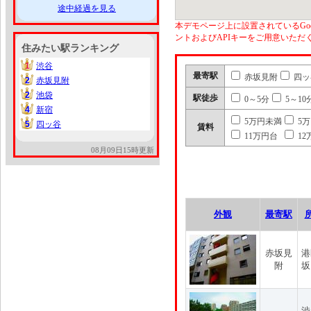
途中経過を見る
本デモページ上に設置されているGoo
ントおよびAPIキーをご用意いた
住みたい駅ランキング
1
渋谷
1
最寄駅
赤坂見附
四ッ
2
赤坂見附
2
2
池袋
2
駅徒歩
0～5分
5～10
4
新宿
4
5万円未満
5
5
四ッ谷
5
賃料
11万円台
12
08月09日15時更新
外観
最寄駅
赤坂見
港
附
坂
渋