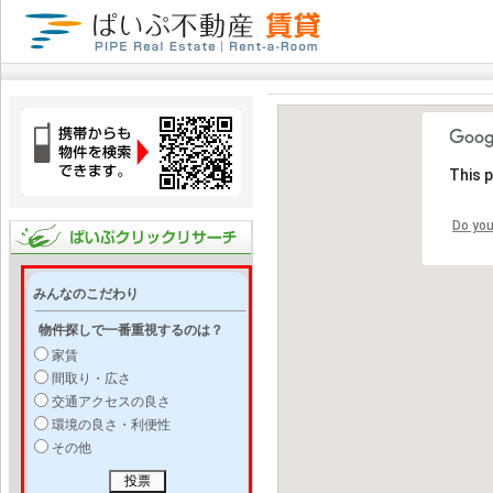
This 
Do you
みんなのこだわり
物件探しで一番重視するのは？
家賃
間取り・広さ
交通アクセスの良さ
環境の良さ・利便性
その他