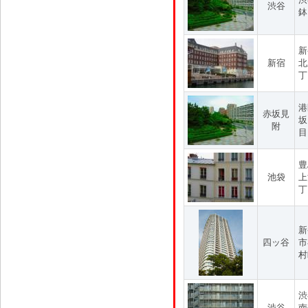
渋谷
鉢
新
新宿
北
丁
港
赤坂見
坂
附
目
豊
池袋
上
丁
新
四ッ谷
市
村
渋
渋谷
南