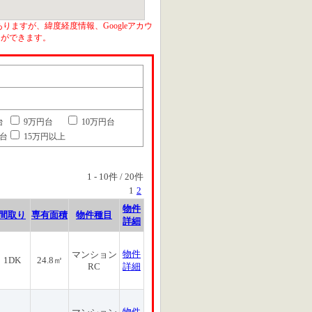
りますが、緯度経度情報、Googleアカウ
とができます。
台
9万円台
10万円台
円台
15万円以上
1
-
10
件 /
20
件
1
2
物件
間取り
専有面積
物件種目
詳細
物件
マンション
1DK
24.8㎡
RC
詳細
物件