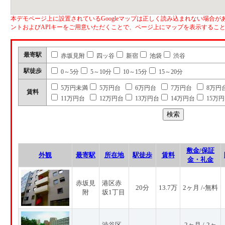
本デモページ上に設置されているGoogleマップは正しく読み込まれない場合があ
ントおよびAPIキーをご用意いただくことで、ページ上にマップを表示するこ
最寄駅
赤坂見附
四ッ谷
新宿
池袋
渋谷
駅徒歩
0～5分
5～10分
10～15分
15～20分
5万円未満
5万円台
6万円台
7万円台
8万円
賃料
11万円台
12万円台
13万円台
14万円台
15万
敷金/保証
外観
最寄駅
所在地
駅徒歩
賃料
金・礼金
赤坂見
港区赤
20分
13.7万
2ヶ月 /-無料
附
坂1丁目
渋谷区
2ヶ月 /-2ヶ