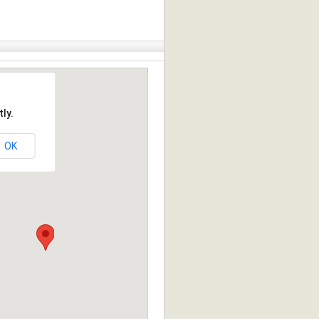
ly.
OK