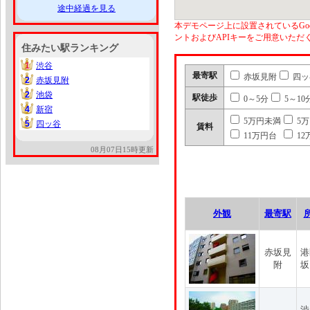
途中経過を見る
本デモページ上に設置されているGoo
ントおよびAPIキーをご用意いた
住みたい駅ランキング
1
渋谷
1
最寄駅
赤坂見附
四ッ
2
赤坂見附
2
2
池袋
2
駅徒歩
0～5分
5～10
4
新宿
4
5万円未満
5
5
四ッ谷
5
賃料
11万円台
12
08月07日15時更新
外観
最寄駅
赤坂見
港
附
坂
渋