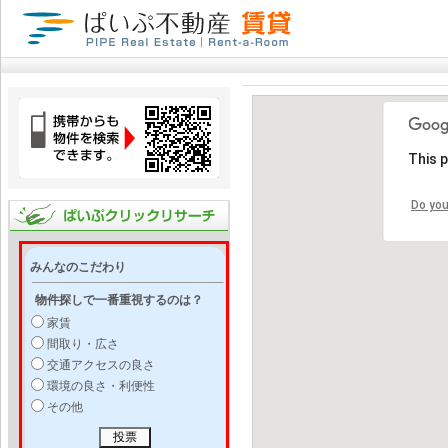
This 
Do you
みんなのこだわり
物件探しで一番重視するのは？
家賃
間取り・広さ
交通アクセスの良さ
環境の良さ・利便性
その他