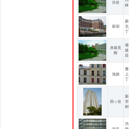
渋谷
鉢
新
新宿
北
丁
港
赤坂見
坂
附
目
豊
池袋
上
丁
新
四ッ谷
市
村
渋
渋谷
南