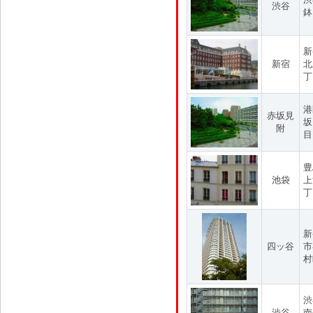
渋谷
鉢
新
新宿
北
丁
港
赤坂見
坂
附
目
豊
池袋
上
丁
新
四ッ谷
市
村
渋
渋谷
南