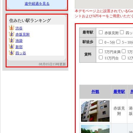
途中経過を見る
本デモページ上に設置されているGoo
ントおよびAPIキーをご用意いた
住みたい駅ランキング
1
渋谷
1
最寄駅
赤坂見附
四ッ
2
赤坂見附
2
2
池袋
2
駅徒歩
0～5分
5～10
4
新宿
4
5万円未満
5
5
四ッ谷
5
賃料
11万円台
12
08月05日15時更新
外観
最寄駅
赤坂見
港
附
坂
渋