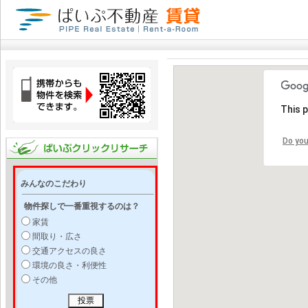
This 
Do you
みんなのこだわり
物件探しで一番重視するのは？
家賃
間取り・広さ
交通アクセスの良さ
環境の良さ・利便性
その他