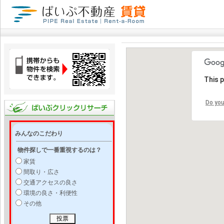
This 
Do you
みんなのこだわり
物件探しで一番重視するのは？
家賃
間取り・広さ
交通アクセスの良さ
環境の良さ・利便性
その他