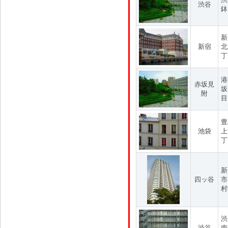
渋谷
鉢
新
新宿
北
丁
港
赤坂見
坂
附
目
豊
池袋
上
丁
新
四ッ谷
市
村
渋
渋谷
南