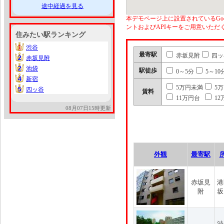
途中経過を見る
本デモページ上に設置されているGoo
ントおよびAPIキーをご用意いた
住みたい駅ランキング
1
渋谷
1
最寄駅
赤坂見附
四ッ
2
赤坂見附
2
2
池袋
2
駅徒歩
0～5分
5～10
4
新宿
4
5万円未満
5
5
四ッ谷
5
賃料
11万円台
12
08月07日15時更新
外観
最寄駅
赤坂見
港
附
坂
渋