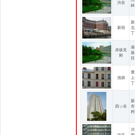
渋谷
鉢
新
新宿
北
丁
港
赤坂見
坂
附
目
豊
池袋
上
丁
新
四ッ谷
市
村
渋
渋谷
南