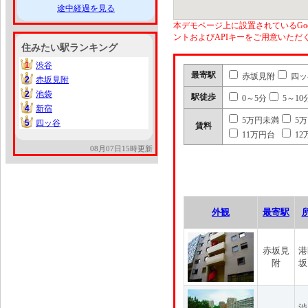
途中経過を見る
本デモページ上に設置されているGoo
ントおよびAPIキーをご用意いた
住みたい駅ランキング
1
渋谷
1
最寄駅
赤坂見附
四ッ
2
赤坂見附
2
2
池袋
2
駅徒歩
0～5分
5～10
4
新宿
4
5万円未満
5
5
四ッ谷
5
賃料
11万円台
12
08月07日15時更新
外観
最寄駅
赤坂見
港
附
坂
渋