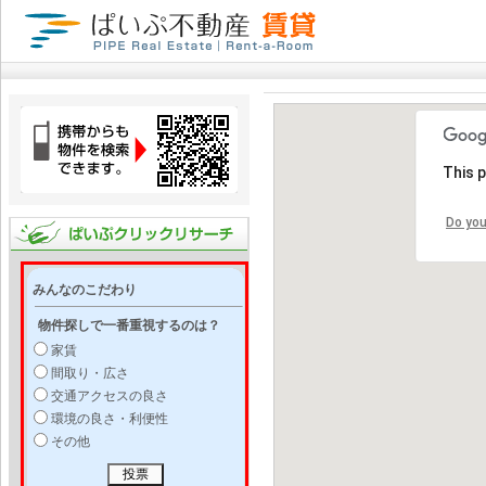
This 
Do you
みんなのこだわり
物件探しで一番重視するのは？
家賃
間取り・広さ
交通アクセスの良さ
環境の良さ・利便性
その他