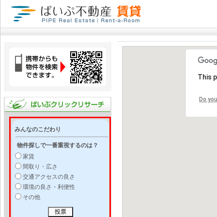
This 
Do you
みんなのこだわり
物件探しで一番重視するのは？
家賃
間取り・広さ
交通アクセスの良さ
環境の良さ・利便性
その他