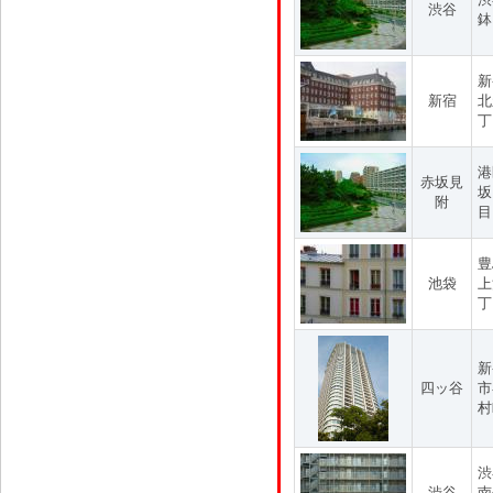
渋谷
鉢
新
新宿
北
丁
港
赤坂見
坂
附
目
豊
池袋
上
丁
新
四ッ谷
市
村
渋
渋谷
南