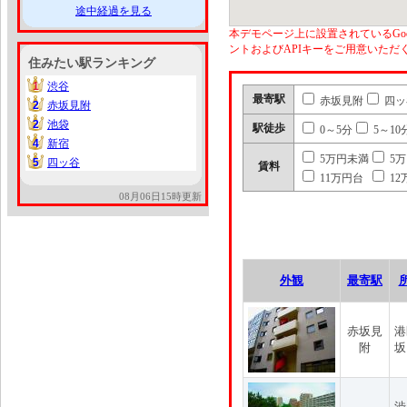
途中経過を見る
本デモページ上に設置されているGoo
ントおよびAPIキーをご用意いた
住みたい駅ランキング
1
渋谷
1
最寄駅
赤坂見附
四ッ
2
赤坂見附
2
2
池袋
2
駅徒歩
0～5分
5～10
4
新宿
4
5万円未満
5
5
四ッ谷
5
賃料
11万円台
12
08月06日15時更新
外観
最寄駅
赤坂見
港
附
坂
渋