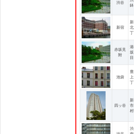
渋谷
鉢
新
新宿
北
丁
港
赤坂見
坂
附
目
豊
池袋
上
丁
新
四ッ谷
市
村
渋
渋谷
南