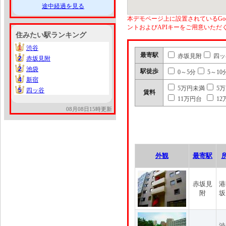
途中経過を見る
本デモページ上に設置されているGoo
ントおよびAPIキーをご用意いた
住みたい駅ランキング
1
渋谷
1
最寄駅
赤坂見附
四ッ
2
赤坂見附
2
2
池袋
2
駅徒歩
0～5分
5～10
4
新宿
4
5万円未満
5
5
四ッ谷
5
賃料
11万円台
12
08月08日15時更新
外観
最寄駅
赤坂見
港
附
坂
渋