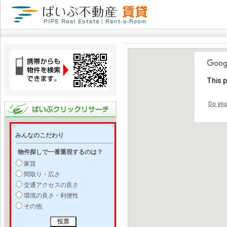
This 
Do you
みんなのこだわり
物件探しで一番重視するのは？
家賃
間取り・広さ
交通アクセスの良さ
環境の良さ・利便性
その他