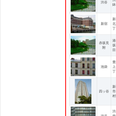
渋谷
鉢
新
新宿
北
丁
港
赤坂見
坂
附
目
豊
池袋
上
丁
新
四ッ谷
市
村
渋
渋谷
南