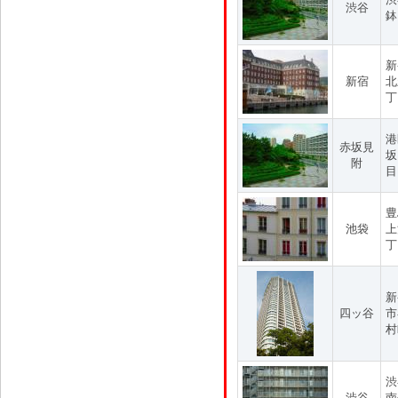
渋谷
鉢
新
新宿
北
丁
港
赤坂見
坂
附
目
豊
池袋
上
丁
新
四ッ谷
市
村
渋
渋谷
南