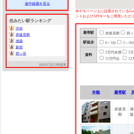
途中経過を見る
本デモページ上に設置されているGoo
ントおよびAPIキーをご用意いた
住みたい駅ランキング
1
渋谷
1
最寄駅
赤坂見附
四ッ
2
赤坂見附
2
2
池袋
2
駅徒歩
0～5分
5～10
4
新宿
4
5万円未満
5
5
四ッ谷
5
賃料
11万円台
12
08月07日15時更新
外観
最寄駅
赤坂見
港
附
坂
渋