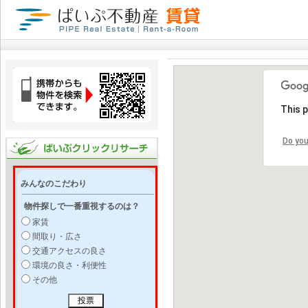
This 
Do you
みんなのこだわり
物件探しで一番重視するのは？
家賃
間取り・広さ
交通アクセスの良さ
環境の良さ・利便性
その他