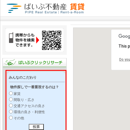
This 
Do you
みんなのこだわり
物件探しで一番重視するのは？
家賃
間取り・広さ
交通アクセスの良さ
環境の良さ・利便性
その他