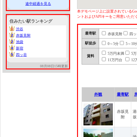
途中経過を見る
本デモページ上に設置されているGoo
ントおよびAPIキーをご用意いた
住みたい駅ランキング
1
渋谷
1
最寄駅
赤坂見附
四ッ
2
赤坂見附
2
2
池袋
2
駅徒歩
0～5分
5～10
4
新宿
4
5万円未満
5
5
四ッ谷
5
賃料
11万円台
12
08月08日15時更新
外観
最寄駅
赤坂見
港
附
坂
渋