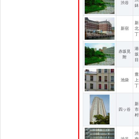
渋谷
鉢
新
新宿
北
丁
港
赤坂見
坂
附
目
豊
池袋
上
丁
新
四ッ谷
市
村
渋
渋谷
南