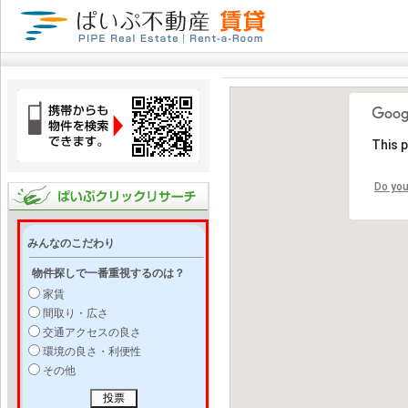
This 
Do you
みんなのこだわり
物件探しで一番重視するのは？
家賃
間取り・広さ
交通アクセスの良さ
環境の良さ・利便性
その他