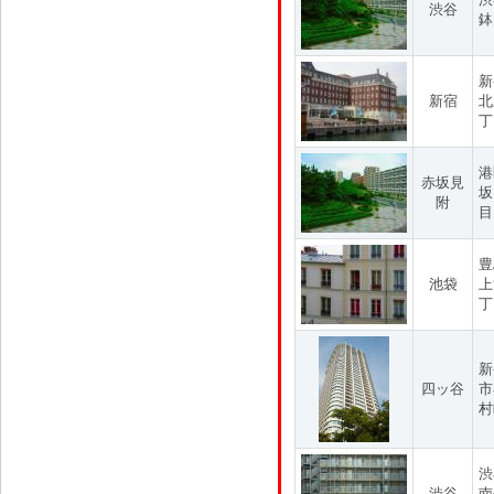
渋谷
鉢
新
新宿
北
丁
港
赤坂見
坂
附
目
豊
池袋
上
丁
新
四ッ谷
市
村
渋
渋谷
南