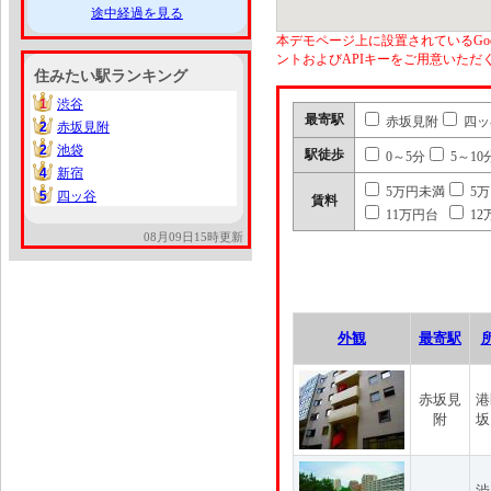
途中経過を見る
本デモページ上に設置されているGoo
ントおよびAPIキーをご用意いた
住みたい駅ランキング
1
渋谷
1
最寄駅
赤坂見附
四ッ
2
赤坂見附
2
2
池袋
2
駅徒歩
0～5分
5～10
4
新宿
4
5万円未満
5
5
四ッ谷
5
賃料
11万円台
12
08月09日15時更新
外観
最寄駅
赤坂見
港
附
坂
渋