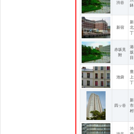
渋谷
鉢
新
新宿
北
丁
港
赤坂見
坂
附
目
豊
池袋
上
丁
新
四ッ谷
市
村
渋
渋谷
南