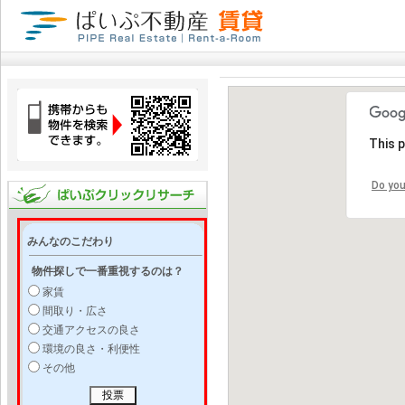
This 
Do you
みんなのこだわり
物件探しで一番重視するのは？
家賃
間取り・広さ
交通アクセスの良さ
環境の良さ・利便性
その他