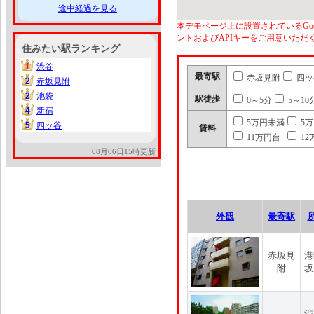
途中経過を見る
本デモページ上に設置されているGoo
ントおよびAPIキーをご用意いた
住みたい駅ランキング
1
渋谷
1
最寄駅
赤坂見附
四ッ
2
赤坂見附
2
2
池袋
2
駅徒歩
0～5分
5～10
4
新宿
4
5万円未満
5
5
四ッ谷
5
賃料
11万円台
12
08月06日15時更新
外観
最寄駅
赤坂見
港
附
坂
渋