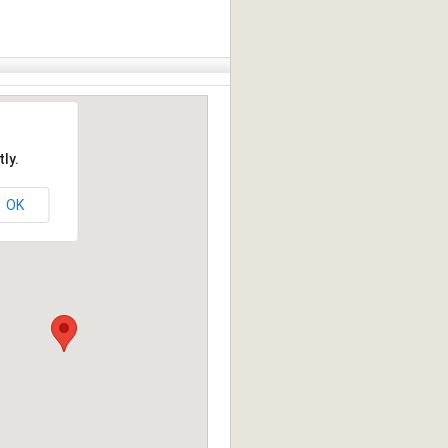
ly.
OK