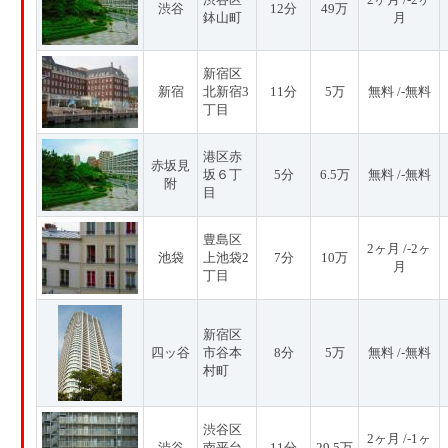
渋谷
12分
49万
鉢山町
月
新宿区
新宿
北新宿3
11分
5万
無料 /-無料
丁目
港区赤
赤坂見
坂６丁
5分
6.5万
無料 /-無料
附
目
豊島区
2ヶ月 /-2ヶ
池袋
上池袋2
7分
10万
月
丁目
新宿区
四ッ谷
市谷本
8分
5万
無料 /-無料
村町
渋谷区
2ヶ月 /-1ヶ
渋谷
南平台
11分
29.5万