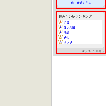
途中経過を見る
住みたい駅ランキング
1
渋谷
1
2
赤坂見附
2
2
池袋
2
4
新宿
4
5
四ッ谷
5
08月06日15時更新