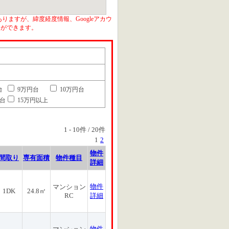
りますが、緯度経度情報、Googleアカウ
とができます。
台
9万円台
10万円台
円台
15万円以上
1
-
10
件 /
20
件
1
2
物件
間取り
専有面積
物件種目
詳細
物件
マンション
1DK
24.8㎡
RC
詳細
物件