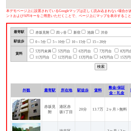
本デモページ上に設置されているGoogleマップは正しく読み込まれない場合があ
ントおよびAPIキーをご用意いただくことで、ページ上にマップを表示するこ
最寄駅
赤坂見附
四ッ谷
新宿
池袋
渋谷
駅徒歩
0～5分
5～10分
10～15分
15～20分
5万円未満
5万円台
6万円台
7万円台
8万円
賃料
11万円台
12万円台
13万円台
14万円台
15万
敷金/保証
外観
最寄駅
所在地
駅徒歩
賃料
金・礼金
赤坂見
港区赤
20分
13.7万
2ヶ月 /-無料
附
坂1丁目
渋谷区
2ヶ月 /-2ヶ