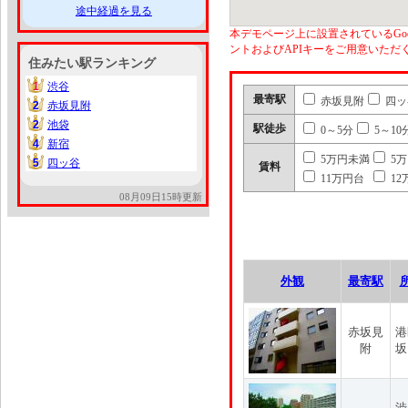
途中経過を見る
本デモページ上に設置されているGoo
ントおよびAPIキーをご用意いた
住みたい駅ランキング
1
渋谷
1
最寄駅
赤坂見附
四ッ
2
赤坂見附
2
2
池袋
2
駅徒歩
0～5分
5～10
4
新宿
4
5万円未満
5
5
四ッ谷
5
賃料
11万円台
12
08月09日15時更新
外観
最寄駅
赤坂見
港
附
坂
渋