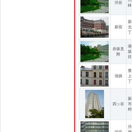
渋谷
鉢
新
新宿
北
丁
港
赤坂見
坂
附
目
豊
池袋
上
丁
新
四ッ谷
市
村
渋
渋谷
南