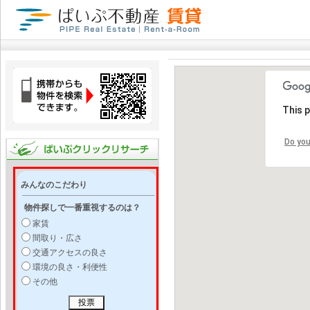
This 
Do you
みんなのこだわり
物件探しで一番重視するのは？
家賃
間取り・広さ
交通アクセスの良さ
環境の良さ・利便性
その他