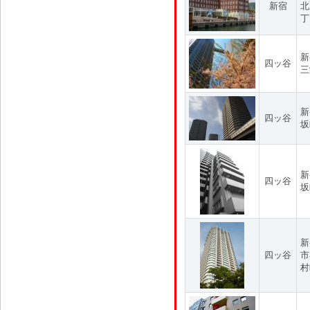
新宿
北
丁
新
四ッ谷
三
新
四ッ谷
坂
新
四ッ谷
坂
新
四ッ谷
市
村