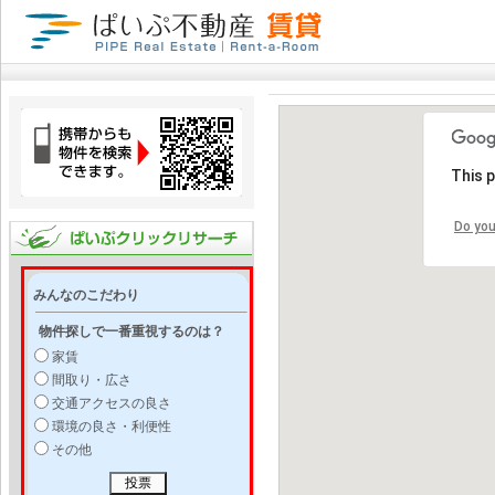
This 
Do you
みんなのこだわり
物件探しで一番重視するのは？
家賃
間取り・広さ
交通アクセスの良さ
環境の良さ・利便性
その他