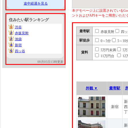
途中経過を見る
本デモページ上に設置されているGoo
ントおよびAPIキーをご用意いた
住みたい駅ランキング
1
渋谷
1
最寄駅
赤坂見附
四ッ
2
赤坂見附
2
2
池袋
2
駅徒歩
0～5分
5～10
4
新宿
4
5万円未満
5
5
四ッ谷
5
賃料
11万円台
12
08月05日15時更新
外観 ▼
最寄駅
新
新宿
西
丁
新