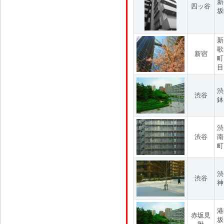
新
四ッ谷
坂
新
歌
新宿
町
目
渋
渋谷
鉢
渋
渋谷
南
町
渋
渋谷
神
港
赤坂見
坂