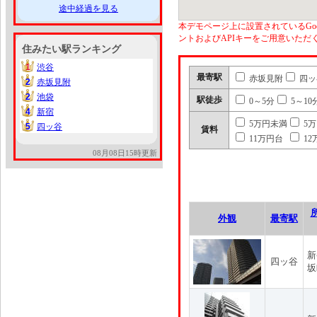
途中経過を見る
本デモページ上に設置されているGoo
ントおよびAPIキーをご用意いた
住みたい駅ランキング
1
渋谷
1
最寄駅
赤坂見附
四ッ
2
赤坂見附
2
2
池袋
2
駅徒歩
0～5分
5～10
4
新宿
4
5万円未満
5
5
四ッ谷
5
賃料
11万円台
12
08月08日15時更新
外観
最寄駅
新
四ッ谷
坂