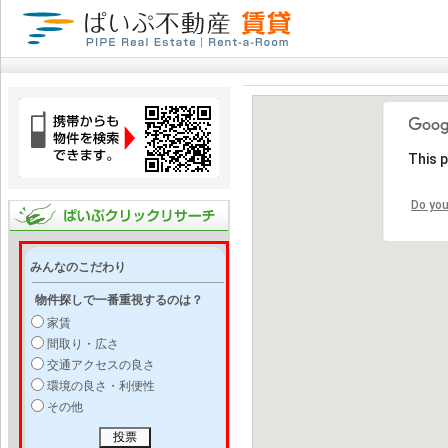
This 
Do you
みんなのこだわり
物件探しで一番重視するのは？
家賃
間取り・広さ
交通アクセスの良さ
環境の良さ・利便性
その他