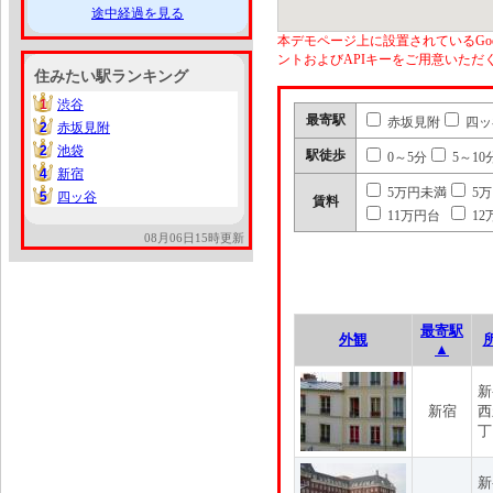
途中経過を見る
本デモページ上に設置されているGoo
ントおよびAPIキーをご用意いた
住みたい駅ランキング
1
渋谷
1
最寄駅
赤坂見附
四ッ
2
赤坂見附
2
2
池袋
2
駅徒歩
0～5分
5～10
4
新宿
4
5万円未満
5
5
四ッ谷
5
賃料
11万円台
12
08月06日15時更新
最寄駅
外観
▲
新
新宿
西
丁
新