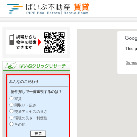
This 
Do you
みんなのこだわり
物件探しで一番重視するのは？
家賃
間取り・広さ
交通アクセスの良さ
環境の良さ・利便性
その他