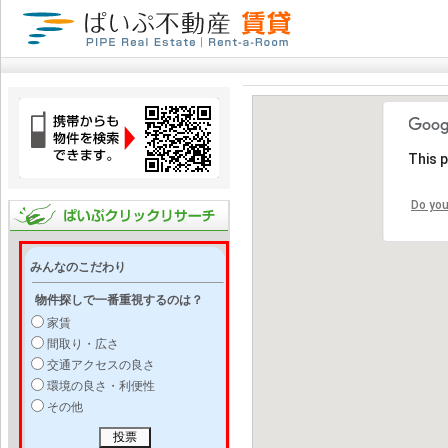
This 
Do you
みんなのこだわり
物件探しで一番重視するのは？
家賃
間取り・広さ
交通アクセスの良さ
環境の良さ・利便性
その他