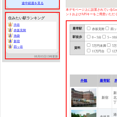
途中経過を見る
本デモページ上に設置されているGoo
ントおよびAPIキーをご用意いた
住みたい駅ランキング
1
渋谷
1
最寄駅
赤坂見附
四ッ
2
赤坂見附
2
2
池袋
2
駅徒歩
0～5分
5～10
4
新宿
4
5万円未満
5
5
四ッ谷
5
賃料
11万円台
12
08月05日15時更新
外観
最寄駅
新
新宿
北
丁
港
赤坂見