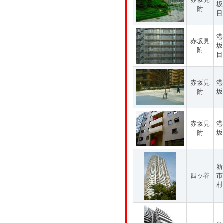
坂
附
目
港
赤坂見
坂
附
目
赤坂見
港
附
坂
赤坂見
港
附
坂
新
四ッ谷
市
村