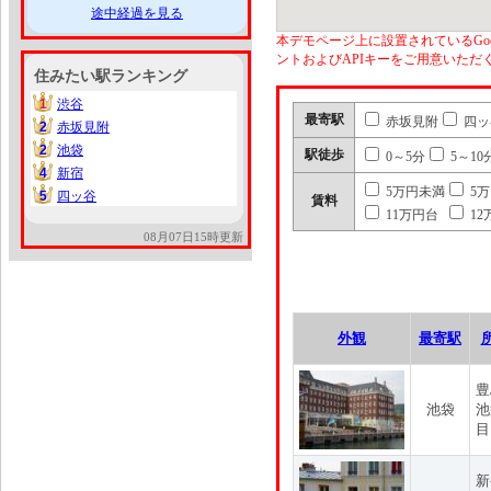
途中経過を見る
本デモページ上に設置されているGoo
ントおよびAPIキーをご用意いた
住みたい駅ランキング
1
渋谷
1
最寄駅
赤坂見附
四ッ
2
赤坂見附
2
2
池袋
2
駅徒歩
0～5分
5～10
4
新宿
4
5万円未満
5
5
四ッ谷
5
賃料
11万円台
12
08月07日15時更新
外観
最寄駅
豊
池袋
池
目
新