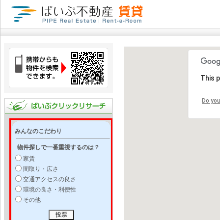
This 
Do you
みんなのこだわり
物件探しで一番重視するのは？
家賃
間取り・広さ
交通アクセスの良さ
環境の良さ・利便性
その他