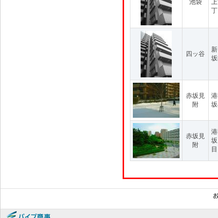
池袋
上
丁
新
四ッ谷
坂
赤坂見
港
附
坂
港
赤坂見
坂
附
目