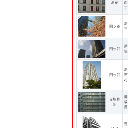
新宿
西
丁
新
四ッ谷
三
新
四ッ谷
坂
新
四ッ谷
市
村
港
赤坂見
坂
附
目
豊