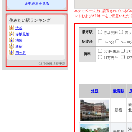
途中経過を見る
本デモページ上に設置されているGoo
ントおよびAPIキーをご用意いた
住みたい駅ランキング
1
渋谷
1
最寄駅
赤坂見附
四ッ
2
赤坂見附
2
2
池袋
2
駅徒歩
0～5分
5～10
4
新宿
4
5万円未満
5
5
四ッ谷
5
賃料
11万円台
12
08月09日15時更新
外観
最寄駅
新
新宿
北
丁
港
赤坂見