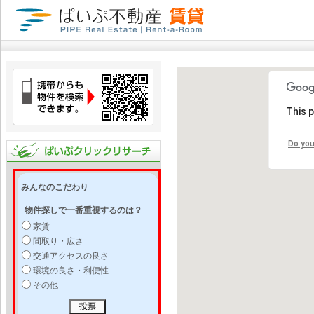
This 
Do you
みんなのこだわり
物件探しで一番重視するのは？
家賃
間取り・広さ
交通アクセスの良さ
環境の良さ・利便性
その他