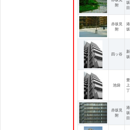
坂
附
目
赤坂見
港
附
坂
新
四ッ谷
坂
豊
池袋
上
丁
港
赤坂見
坂
附
目