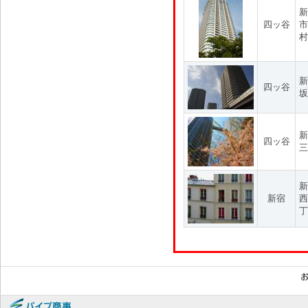
新
四ッ谷
市
村
新
四ッ谷
坂
新
四ッ谷
三
新
新宿
西
丁