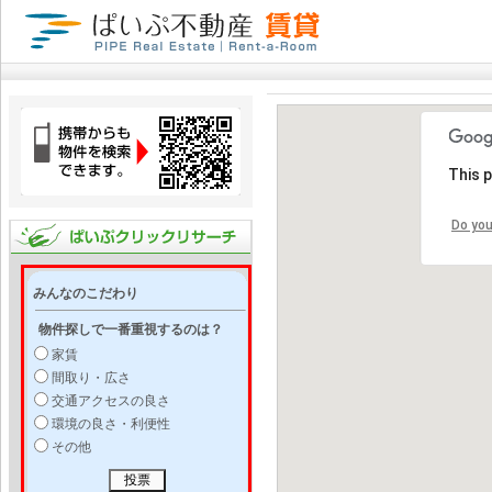
This 
Do you
みんなのこだわり
物件探しで一番重視するのは？
家賃
間取り・広さ
交通アクセスの良さ
環境の良さ・利便性
その他