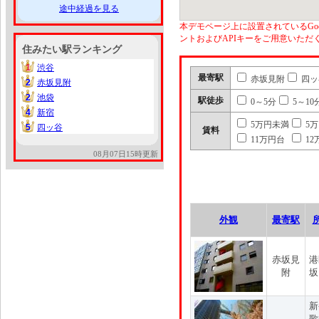
途中経過を見る
本デモページ上に設置されているGoo
ントおよびAPIキーをご用意いた
住みたい駅ランキング
1
渋谷
1
最寄駅
赤坂見附
四ッ
2
赤坂見附
2
2
池袋
2
駅徒歩
0～5分
5～10
4
新宿
4
5万円未満
5
5
四ッ谷
5
賃料
11万円台
12
08月07日15時更新
外観
最寄駅
赤坂見
港
附
坂
新
歌