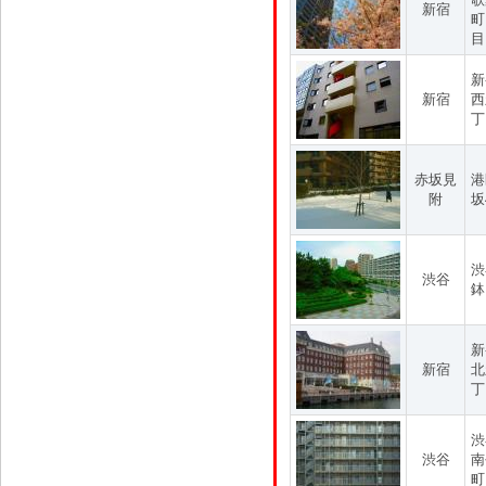
新宿
町
目
新
新宿
西
丁
赤坂見
港
附
坂
渋
渋谷
鉢
新
新宿
北
丁
渋
渋谷
南
町