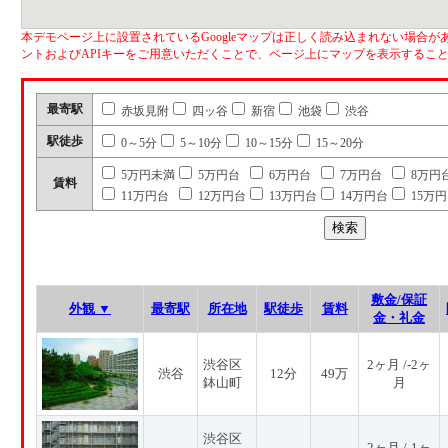
本デモページ上に設置されているGoogleマップは正しく読み込まれない場合があ
ントおよびAPIキーをご用意いただくことで、ページ上にマップを表示するこ
最寄駅
赤坂見附
四ッ谷
新宿
池袋
渋谷
駅徒歩
0～5分
5～10分
10～15分
15～20分
5万円未満
5万円台
6万円台
7万円台
8万円
賃料
11万円台
12万円台
13万円台
14万円台
15万
敷金/保証
外観 ▼
最寄駅
所在地
駅徒歩
賃料
金・礼金
渋谷区
2ヶ月 /-2ヶ
渋谷
12分
49万
鉢山町
月
渋谷区
2ヶ月 /-1ヶ