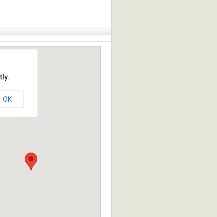
ly.
OK