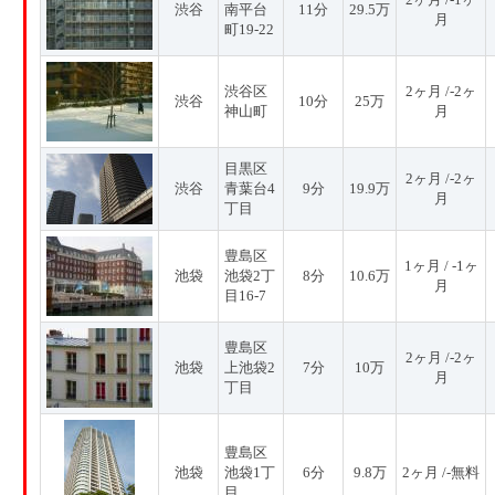
渋谷
南平台
11分
29.5万
月
町19-22
渋谷区
2ヶ月 /-2ヶ
渋谷
10分
25万
神山町
月
目黒区
2ヶ月 /-2ヶ
渋谷
青葉台4
9分
19.9万
月
丁目
豊島区
1ヶ月 / -1ヶ
池袋
池袋2丁
8分
10.6万
月
目16-7
豊島区
2ヶ月 /-2ヶ
池袋
上池袋2
7分
10万
月
丁目
豊島区
池袋
池袋1丁
6分
9.8万
2ヶ月 /-無料
目