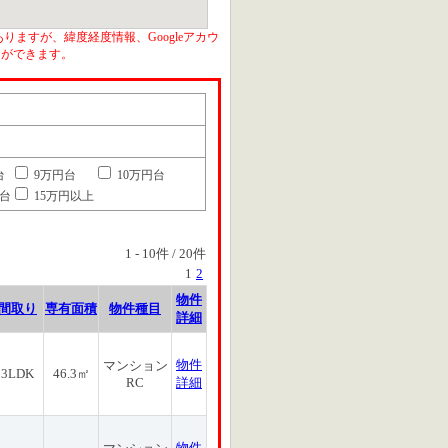
りますが、緯度経度情報、Googleアカウ
とができます。
台
9万円台
10万円台
円台
15万円以上
1
-
10
件 /
20
件
1
2
物件
間取り
専有面積
物件種目
詳細
物件
マンション
3LDK
46.3㎡
RC
詳細
物件