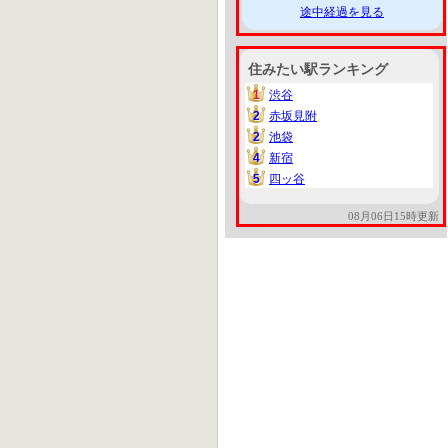
途中経過を見る
住みたい駅ランキング
1
渋谷
1
2
赤坂見附
2
2
池袋
2
4
新宿
4
5
四ッ谷
5
08月06日15時更新